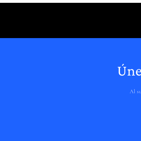
Úne
Al s