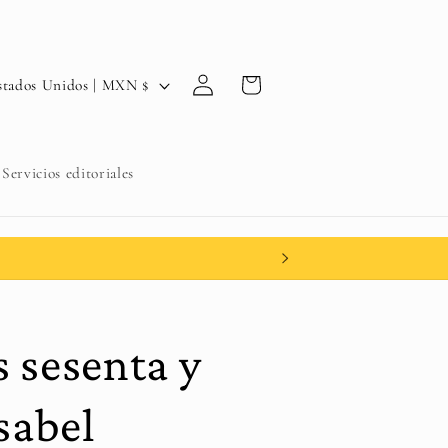
Iniciar
Carrito
Estados Unidos | MXN $
sesión
Servicios editoriales
s sesenta y
Isabel