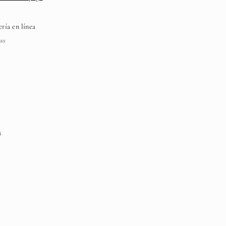
ería en línea
as
a