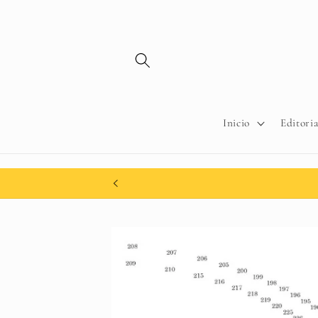
Ir
directamente
al contenido
Inicio
Editoria
Ir
directamente
a la
información
del producto