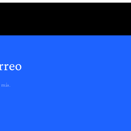
rreo
 más.