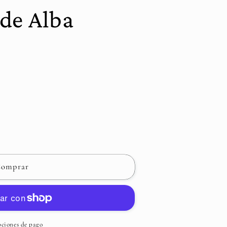
de Alba
s
omprar
ciones de pago