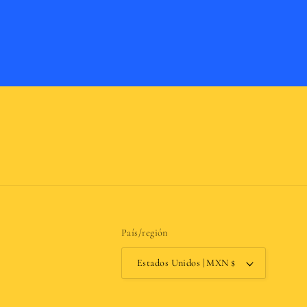
País/región
Estados Unidos | MXN $