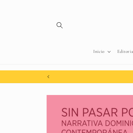
Ir
directamente
al contenido
Inicio
Editoria
Ir
directamente
a la
información
del producto