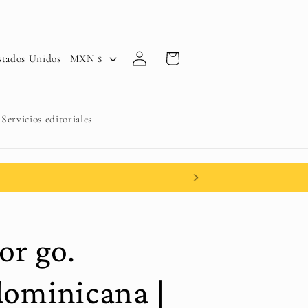
Iniciar
Carrito
Estados Unidos | MXN $
sesión
Servicios editoriales
or go.
dominicana |