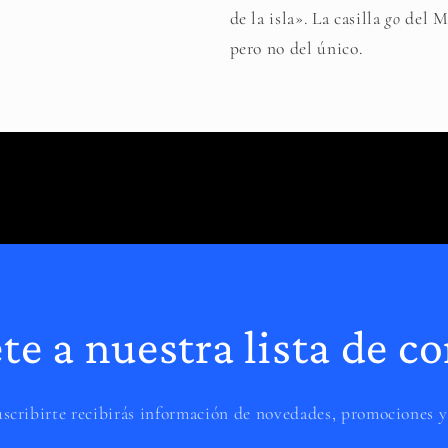
de la isla». La casilla
go
del Mo
pero no del único.
te a nuestra lista de co
uscribirte recibirás información de novedades, promociones y