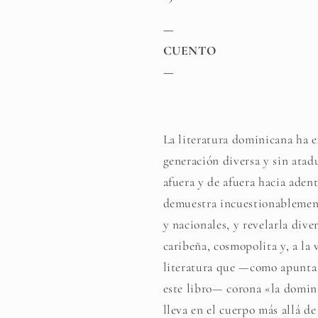
—
CUENTO
—
La literatura dominicana ha e
generación diversa y sin atad
afuera y de afuera hacia adent
demuestra incuestionablement
y nacionales, y revelarla div
caribeña, cosmopolita y, a la 
literatura que —como apunta 
este libro— corona «la domin
lleva en el cuerpo más allá de