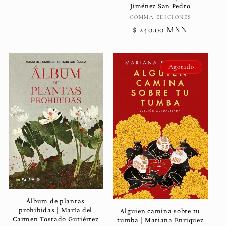
Jiménez San Pedro
Proveedor:
COMMA EDICIONES
Precio
$ 240.00 MXN
habitual
Agotado
Álbum de plantas
prohibidas | María del
Alguien camina sobre tu
Carmen Tostado Gutiérrez
tumba | Mariana Enriquez