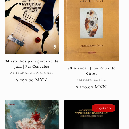
c
i
ó
n
:
24 estudios para guitarra de
jazz | Fer González
80 sueños | Juan Eduardo
Proveedor:
ANTÍGRAFO EDICIONES
Cirlot
Precio
$ 250.00 MXN
Proveedor:
PRIMERO SUEÑO
Precio
$ 120.00 MXN
habitual
habitual
Agotado