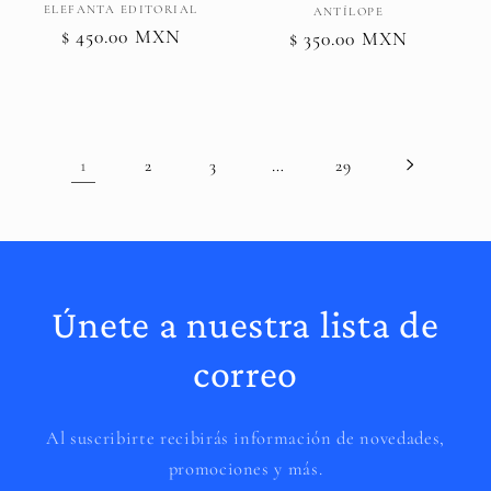
Proveedor:
ELEFANTA EDITORIAL
Proveedor:
ANTÍLOPE
Precio
$ 450.00 MXN
Precio
$ 350.00 MXN
habitual
habitual
1
…
2
3
29
Únete a nuestra lista de
correo
Al suscribirte recibirás información de novedades,
promociones y más.