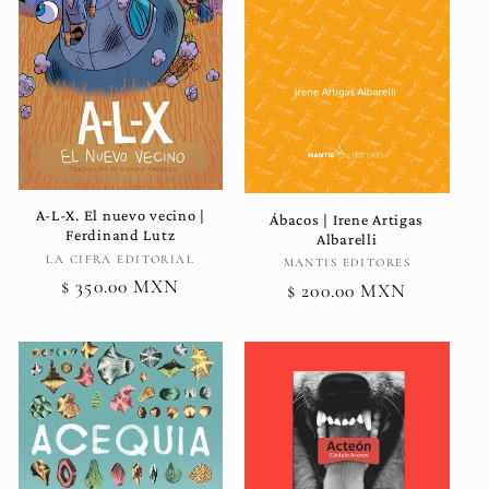
A-L-X. El nuevo vecino |
Ábacos | Irene Artigas
Ferdinand Lutz
Albarelli
Proveedor:
LA CIFRA EDITORIAL
Proveedor:
MANTIS EDITORES
Precio
$ 350.00 MXN
Precio
$ 200.00 MXN
habitual
habitual