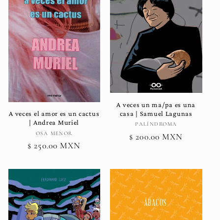
A veces un ma/pa es una
casa | Samuel Lagunas
A veces el amor es un cactus
| Andrea Muriel
Proveedor:
PALÍNDROMA
Proveedor:
OSA MENOR
Precio
$ 200.00 MXN
Precio
$ 250.00 MXN
habitual
habitual