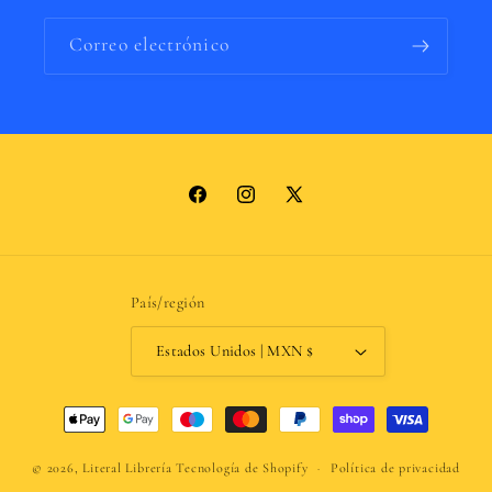
Correo electrónico
Facebook
Instagram
X
(Twitter)
País/región
Estados Unidos | MXN $
Formas
de
pago
© 2026,
Literal Librería
Tecnología de Shopify
Política de privacidad