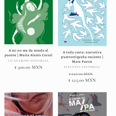
A mi no me da miedo el
A toda costa: narrativa
puente | María Alanís Corral
puertorriqueña reciente |
Proveedor:
LICÁNTROPO EDITORIAL
Mara Pastor
Precio
$ 300.00 MXN
Proveedor:
ELEFANTA EDITORIAL
Precio
Precio
habitual
$ 250.00 MXN
$ 225.00 MXN
habitual
de
oferta