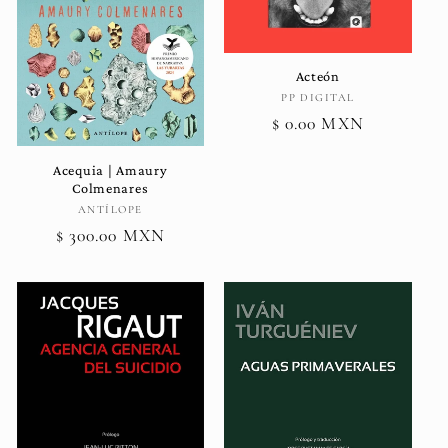
Acteón
Proveedor:
PP DIGITAL
Precio
$ 0.00 MXN
habitual
Acequia | Amaury
Colmenares
Proveedor:
ANTÍLOPE
Precio
$ 300.00 MXN
habitual