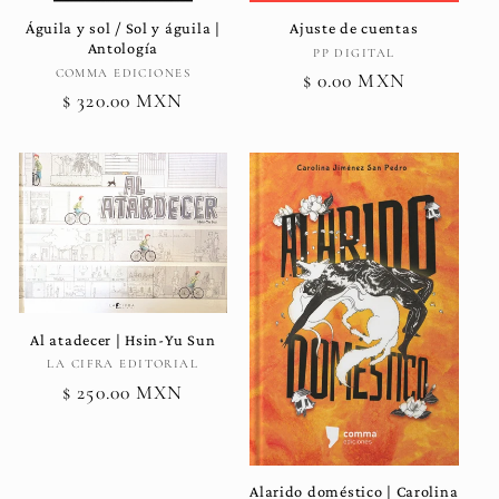
Águila y sol / Sol y águila |
Ajuste de cuentas
Antología
Proveedor:
PP DIGITAL
Proveedor:
COMMA EDICIONES
Precio
$ 0.00 MXN
Precio
$ 320.00 MXN
habitual
habitual
Al atadecer | Hsin-Yu Sun
Proveedor:
LA CIFRA EDITORIAL
Precio
$ 250.00 MXN
habitual
Alarido doméstico | Carolina