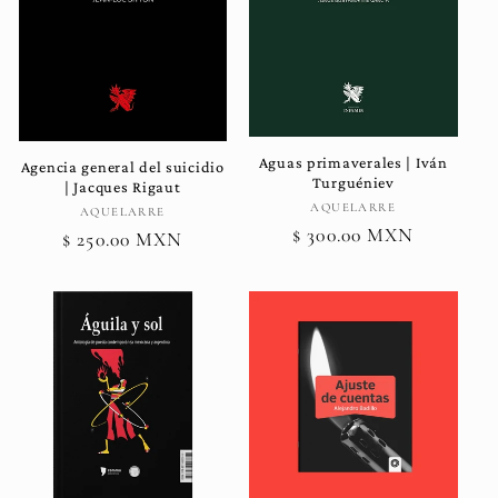
Aguas primaverales | Iván
Agencia general del suicidio
Turguéniev
| Jacques Rigaut
Proveedor:
AQUELARRE
Proveedor:
AQUELARRE
Precio
$ 300.00 MXN
Precio
$ 250.00 MXN
habitual
habitual