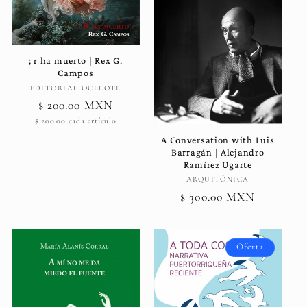
; r ha muerto | Rex G.
Campos
Proveedor:
EDITORIAL OCELOTE
Precio
$ 200.00 MXN
Precio
habitual
$ 200.00 cada artículo
unitario
A Conversation with Luis
Barragán | Alejandro
Ramírez Ugarte
Proveedor:
ARQUITÓNICA
Precio
$ 300.00 MXN
habitual
Oferta